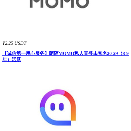
₮2.25 USDT
【诚信第一用心服务】
陌陌MOMO私人直登未实名20-29（8-9
年）活跃