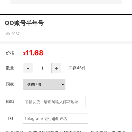
QQ账号半年号
2087
11.68
价格
₮
-
+
数量
库存
45
件
国家
邮箱
TG