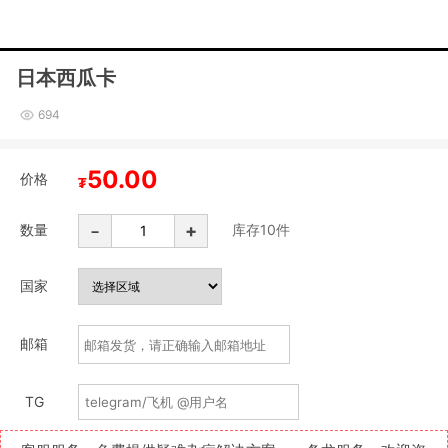
日本西瓜卡
694
50.00
价格
₮
-
+
数量
库存
10
件
国家
邮箱
TG